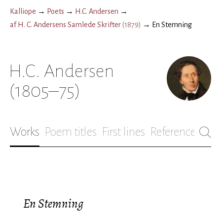
Kalliope
→
Poets
→
H.C. Andersen
→
af H. C. Andersens Samlede Skrifter
(
1879
)
→
En Stemning
H.C. Andersen
(1805–75)
Works
Poem titles
First lines
References
Bio
En Stemning