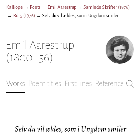
Kalliope
→
Poets
→
Emil Aarestrup
→
Samlede Skrifter
(
1976
)
→
Bd. 5
(
1976
)
→
Selv du vil ældes, som i Ungdom smiler
Emil Aarestrup
(1800–56)
Works
Poem titles
First lines
References
Bio
Selv du vil ældes, som i Ungdom smiler