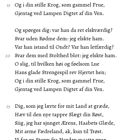
Og i din stille Krog, som gammel Frue,
Gjentag ved Lampen Digtet af din Ven.
Og spørges dig: var han da ret elskværdig?
Svar uden Rødme dem: jeg elskte ham.
Var han istand til Ondt? Var han letfærdig?
Svar dem med Stolthed blot: jeg elskte ham.
O slig, til hvilken høi og føelsom Lue
Hans glade Strengespil rev Hjertet hen;
Og i din stille Krog, som gammel Frue,
Gjentag ved Lampen Digtet af din Ven.
Dig, som jeg lærte for mit Land at græde,
Hæv til den nye tappre Slægt din Røst,
Siig, jeg har sjunget Ærens, Haabets Glæde,
Mit arme Fædreland, ak, kun til Trøst.
Vi for en Storm fra Norden maatte grue,