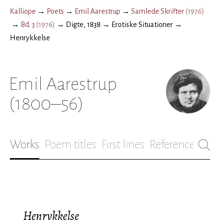
Kalliope
→
Poets
→
Emil Aarestrup
→
Samlede Skrifter
(
1976
)
→
Bd. 3
(
1976
)
→
Digte, 1838
→
Erotiske Situationer
→
Henrykkelse
Emil Aarestrup
(1800–56)
Works
Poem titles
First lines
References
Bio
Henrykkelse