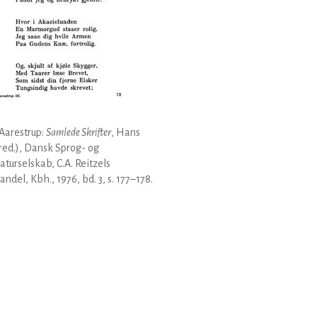
Aarestrup:
Samlede Skrifter
, Hans
(red.), Dansk Sprog- og
raturselskab, C.A. Reitzels
ndel, Kbh., 1976, bd. 3, s. 177–178.