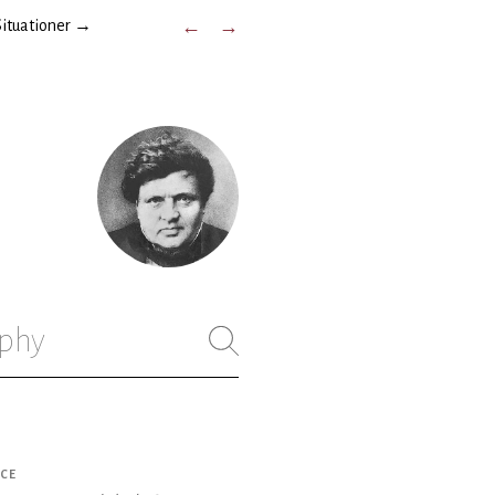
Situationer
→
←
→
phy
CE