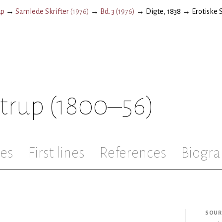
up
→
Samlede Skrifter
(
1976
)
→
Bd. 3
(
1976
)
→
Digte, 1838
→
Erotiske 
strup
(1800–56)
les
First lines
References
Biogra
SOUR