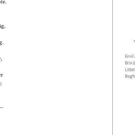
te.
ig,
g.
Emil 
,
Brix 
Litte
er
Bogha
;
,
 —