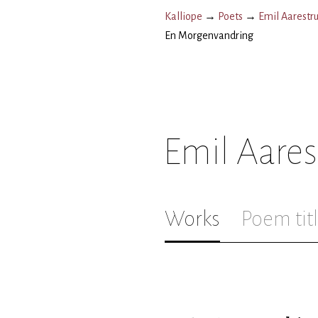
Kalliope
→
Poets
→
Emil Aarestr
En Morgenvandring
Emil Aare
Works
Poem tit