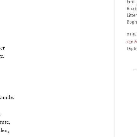
Emil 
Brix 
Litte
Bogha
OTHE
»
En 
er
Digte
e.
kunde.
t
emte,
den,