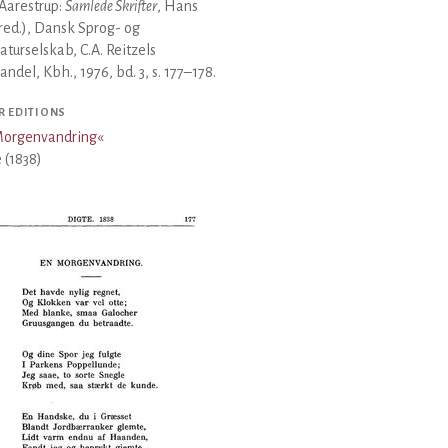
Aarestrup:
Samlede Skrifter
, Hans
(red.), Dansk Sprog- og
raturselskab, C.A. Reitzels
ndel, Kbh., 1976, bd. 3, s. 177–178.
R EDITIONS
Morgenvandring
«
 (1838)