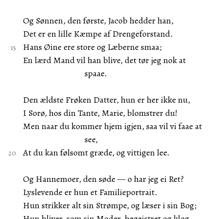
Og Sønnen, den første, Jacob hedder han,
Det er en lille Kæmpe af Drengeforstand.
Hans Øine ere store og Læberne smaa;
En lærd Mand vil han blive, det tør jeg nok at
spaae.
Den ældste Frøken Datter, hun er her ikke nu,
I Sorø, hos din Tante, Marie, blomstrer du!
Men naar du kommer hjem igjen, saa vil vi faae at
see,
At du kan følsomt græde, og vittigen lee.
Og Hannemoer, den søde — o har jeg ei Ret?
Lyslevende er hun et Familieportrait.
Hun strikker alt sin Strømpe, og læser i sin Bog;
Hun bliver, som sin Moder, begeistret og klog.