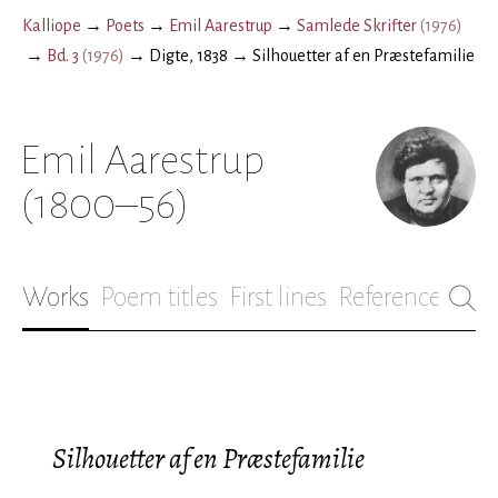
Kalliope
→
Poets
→
Emil Aarestrup
→
Samlede Skrifter
(
1976
)
→
Bd. 3
(
1976
)
→
Digte, 1838
→
Silhouetter af en Præstefamilie
Emil Aarestrup
(1800–56)
Works
Poem titles
First lines
References
Bio
Silhouetter af en Præstefamilie