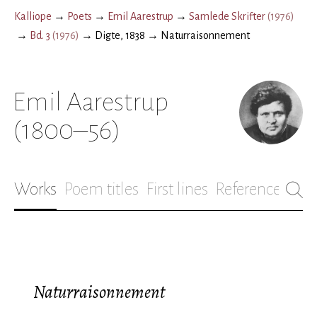
Kalliope
→
Poets
→
Emil Aarestrup
→
Samlede Skrifter
(
1976
)
→
Bd. 3
(
1976
)
→
Digte, 1838
→
Naturraisonnement
Emil Aarestrup
(1800–56)
Works
Poem titles
First lines
References
Bio
Naturraisonnement