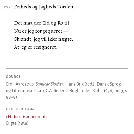
Friheds og Ligheds Torden.
Det maa der Tid og Ro til;
Nu er jeg for piqueret —
Skjøndt, jeg vil ikke nægte,
At jeg er resigneret.
SOURCE
Emil Aarestrup:
Samlede Skrifter
, Hans Brix (red.), Dansk Sprog-
og Litteraturselskab, C.A. Reitzels Boghandel, Kbh., 1976, bd. 3, s.
88–93.
OTHER EDITIONS
»
Naturraisonnement
«
Digte (1838)