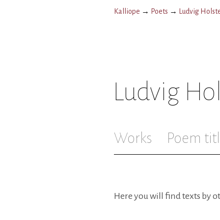
Kalliope
→
Poets
→
Ludvig Holst
Ludvig Hol
Works
Poem tit
Here you will find texts by 