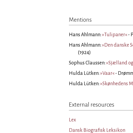
Mentions
Hans Ahlmann:
»Tulipaner«
- 
Hans Ahlmann:
»Den danske 
(1924)
Sophus Claussen:
»Sjælland og
Hulda Lütken:
»Vaar«
- Drømm
Hulda Lütken:
»Skønhedens M
External resources
Lex
Dansk Biografisk Leksikon