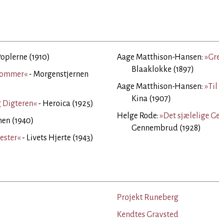
Poplerne (1910)
Aage Matthison-Hansen:
»Gr
Blaaklokke (1897)
Sommer«
- Morgenstjernen
Aage Matthison-Hansen:
»Til
Kina (1907)
 Digteren«
- Heroica (1925)
Helge Rode:
»Det sjælelige 
en (1940)
Gennembrud (1928)
ester«
- Livets Hjerte (1943)
Projekt Runeberg
Kendtes Gravsted