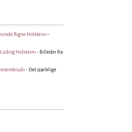
evinde Rigne Holstein«
-
 Ludvig Holstein«
- Billeder fra
Gennembrud«
- Det sjælelige