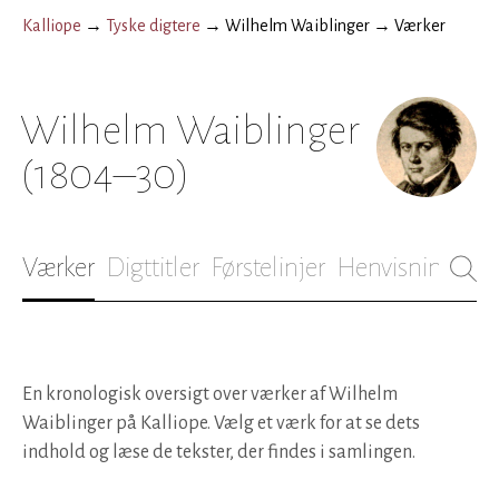
Kalliope
→
Tyske digtere
→
Wilhelm Waiblinger
→
Værker
Wilhelm Waiblinger
(1804–30)
Værker
Digttitler
Førstelinjer
Henvisninger
B
En kronologisk oversigt over værker af Wilhelm
Waiblinger på Kalliope. Vælg et værk for at se dets
indhold og læse de tekster, der findes i samlingen.