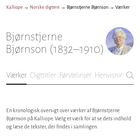
Kalliope
→
Norske digtere
→
Bjørnstjerne Bjørnson
→
Værker
Bjørnstjerne
Bjørnson
(1832–1910)
Værker
Digttitler
Førstelinjer
Henvisninger
B
En kronologisk oversigt over værker af Bjørnstjerne
Bjørnson på Kalliope. Vælg et værk for at se dets indhold
og læse de tekster, der findes i samlingen.