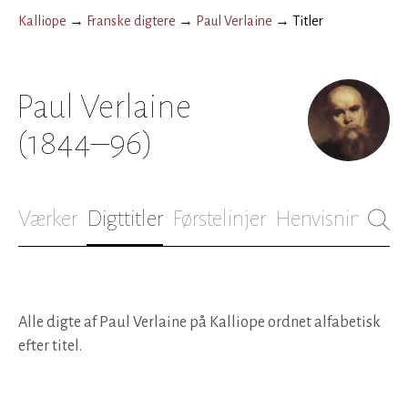
Kalliope
→
Franske digtere
→
Paul Verlaine
→
Titler
Paul Verlaine
(1844–96)
Værker
Digttitler
Førstelinjer
Henvisninger
B
Alle digte af Paul Verlaine på Kalliope ordnet alfabetisk
efter titel.