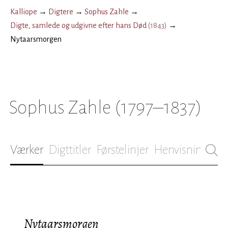
Kalliope
→
Digtere
→
Sophus Zahle
→
Digte, samlede og udgivne efter hans Død
(
1843
)
→
Nytaarsmorgen
Sophus Zahle
(1797–1837)
Værker
Digttitler
Førstelinjer
Henvisninger
B
Nytaarsmorgen