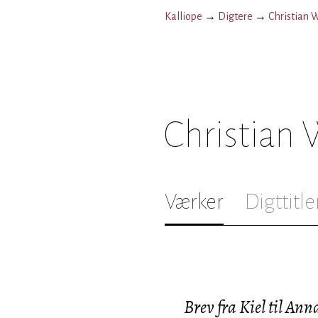
Kalliope
→
Digtere
→
Christian 
Christian
Værker
Digttitle
Brev fra Kiel til An