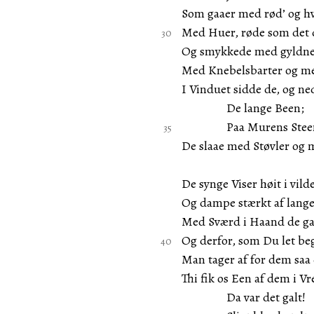
Som gaaer med rød’ og hv
Med Huer, røde som det 
Og smykkede med gyldne
Med Knebelsbarter og m
I Vinduet sidde de, og n
De lange Been;
Paa Murens Stee
De slaae med Støvler og 
De synge Viser høit i vild
Og dampe stærkt af lange
Med Sværd i Haand de ga
Og derfor, som Du let beg
Man tager af for dem saa 
Thi fik os Een af dem i Vr
Da var det galt!