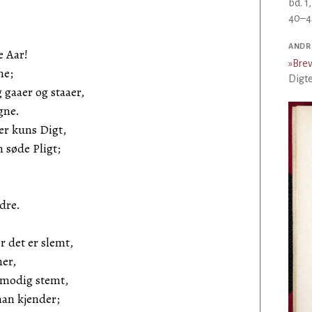
bd. 1
40–4
ANDR
e Aar!
»
Brev
ne;
Digte
 gaaer og staaer,
gne.
er kuns Digt,
n søde Pligt;
ndre.
 det er slemt,
ner,
emodig stemt,
an kjender;