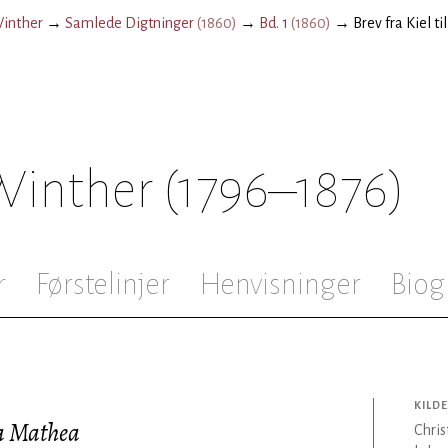
Winther
→
Samlede Digtninger
(
1860
)
→
Bd. 1
(
1860
)
→
Brev fra Kiel 
 Winther
(1796–1876)
r
Førstelinjer
Henvisninger
Biog
KILDE
na Mathea
Chris