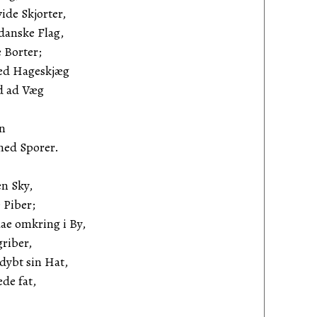
ide Skjorter,
danske Flag,
 Borter;
ed Hageskjæg
ed ad Væg
n
med Sporer.
en Sky,
 Piber;
ae omkring i By,
riber,
dybt sin Hat,
ede fat,