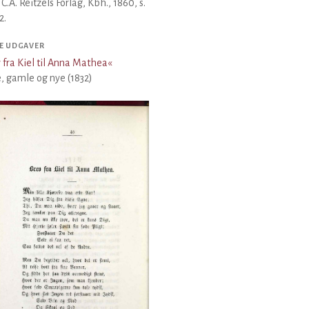
, C.A. Reitzels Forlag, Kbh., 1860, s.
2.
E UDGAVER
 fra Kiel til Anna Mathea
«
, gamle og nye (1832)