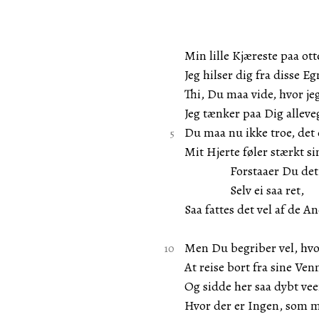
Min lille Kjæreste paa ott
Jeg hilser dig fra disse Eg
Thi, Du maa vide, hvor jeg
Jeg tænker paa Dig alleve
Du maa nu ikke troe, det 
Mit Hjerte føler stærkt si
Forstaaer Du det
Selv ei saa ret,
Saa fattes det vel af de A
Men Du begriber vel, hvor
At reise bort fra sine Ven
Og sidde her saa dybt ve
Hvor der er Ingen, som m