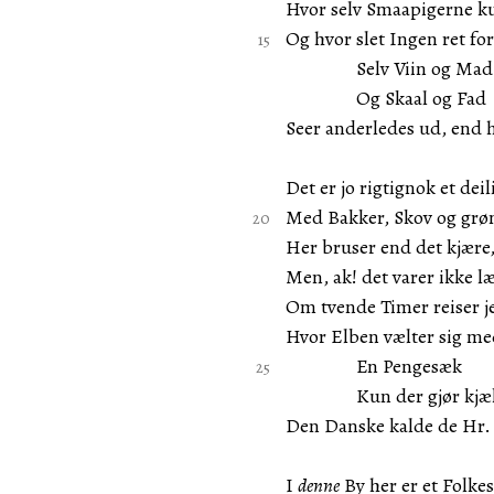
Hvor selv Smaapigerne ku
Og hvor slet Ingen ret for
Selv Viin og Mad
Og Skaal og Fad
Seer anderledes ud, end
Det er jo rigtignok et dei
Med Bakker, Skov og grø
Her bruser end det kjære,
Men, ak! det varer ikke l
Om tvende Timer reiser j
Hvor Elben vælter sig m
En Pengesæk
Kun der gjør kjæ
Den Danske kalde de Hr.
I
denne
By her er et Folkes