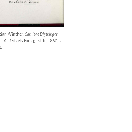
tian Winther:
Samlede Digtninger
,
, C.A. Reitzels Forlag, Kbh., 1860, s.
2.