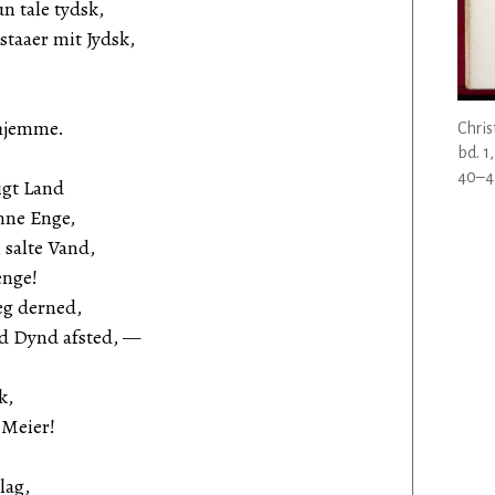
n tale tydsk,
staaer mit Jydsk,
 hjemme.
Chris
bd. 1
40–4
ligt Land
nne Enge,
 salte Vand,
ænge!
eg derned,
ed Dynd afsted, —
k,
 Meier!
lag,