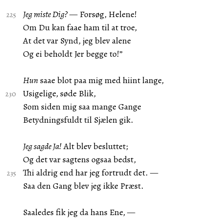
Jeg miste Dig?
— Forsøg, Helene!
Om Du kan faae ham til at troe,
At det var Synd, jeg blev alene
Og ei beholdt Jer begge to!”
Hun
saae blot paa mig med hiint lange,
Usigelige, søde Blik,
Som siden mig saa mange Gange
Betydningsfuldt til Sjælen gik.
Jeg sagde Ja!
Alt blev besluttet;
Og det var sagtens ogsaa bedst,
Thi aldrig end har jeg fortrudt det. —
Saa den Gang blev jeg ikke Præst.
Saaledes fik jeg da hans Ene, —