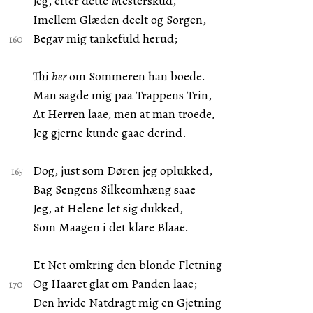
Jeg, efter dette Mesterskud,
Imellem Glæden deelt og Sorgen,
Begav mig tankefuld herud;
Thi
her
om Sommeren han boede.
Man sagde mig paa Trappens Trin,
At Herren laae, men at man troede,
Jeg gjerne kunde gaae derind.
Dog, just som Døren jeg oplukked,
Bag Sengens Silkeomhæng saae
Jeg, at Helene let sig dukked,
Som Maagen i det klare Blaae.
Et Net omkring den blonde Fletning
Og Haaret glat om Panden laae;
Den hvide Natdragt mig en Gjetning