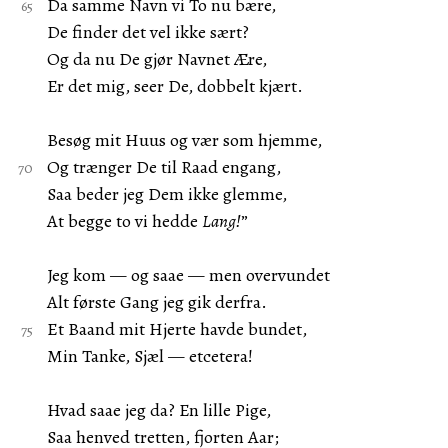
Da samme Navn vi To nu bære,
De finder det vel ikke sært?
Og da nu De gjør Navnet Ære,
Er det mig, seer De, dobbelt kjært.
Besøg mit Huus og vær som hjemme,
Og trænger De til Raad engang,
Saa beder jeg Dem ikke glemme,
At begge to vi hedde
Lang!
”
Jeg kom — og saae — men overvundet
Alt første Gang jeg gik derfra.
Et Baand mit Hjerte havde bundet,
Min Tanke, Sjæl — etcetera!
Hvad saae jeg da? En lille Pige,
Saa henved tretten, fjorten Aar;