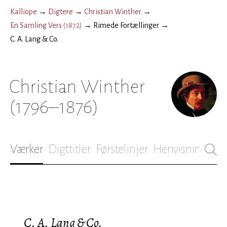
Kalliope
→
Digtere
→
Christian Winther
→
En Samling Vers
(
1872
)
→
Rimede Fortællinger
→
C. A. Lang & Co.
Christian Winther
(1796–1876)
Værker
Digttitler
Førstelinjer
Henvisninger
B
C. A. Lang & Co.