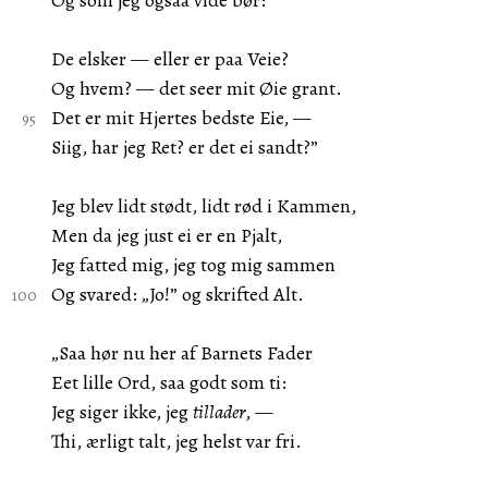
Og som jeg ogsaa vide bør:
De elsker — eller er paa Veie?
Og hvem? — det seer mit Øie grant.
Det er mit Hjertes bedste Eie, —
Siig, har jeg Ret? er det ei sandt?”
Jeg blev lidt stødt, lidt rød i Kammen,
Men da jeg just ei er en Pjalt,
Jeg fatted mig, jeg tog mig sammen
Og svared: „Jo!” og skrifted Alt.
„Saa hør nu her af Barnets Fader
Eet lille Ord, saa godt som ti:
Jeg siger ikke, jeg
tillader
, —
Thi, ærligt talt, jeg helst var fri.