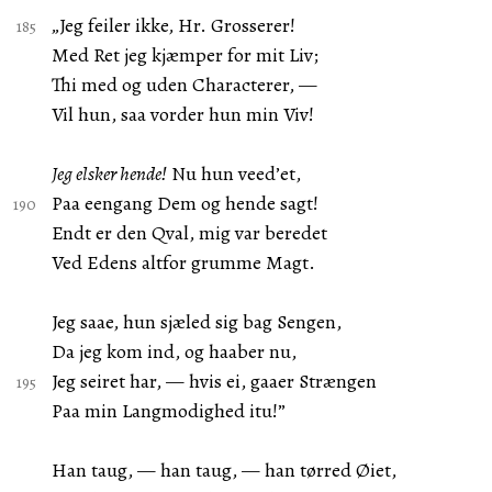
„Jeg feiler ikke, Hr. Grosserer!
Med Ret jeg kjæmper for mit Liv;
Thi med og uden Characterer, —
Vil hun, saa vorder hun min Viv!
Jeg elsker hende!
Nu hun veed’et,
Paa eengang Dem og hende sagt!
Endt er den Qval, mig var beredet
Ved Edens altfor grumme Magt.
Jeg saae, hun sjæled sig bag Sengen,
Da jeg kom ind, og haaber nu,
Jeg seiret har, — hvis ei, gaaer Strængen
Paa min Langmodighed itu!”
Han taug, — han taug, — han tørred Øiet,