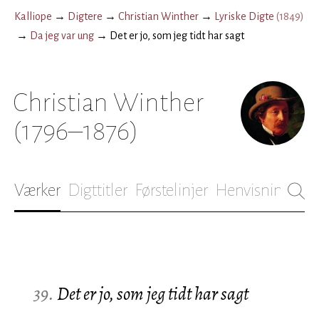
Kalliope
→
Digtere
→
Christian Winther
→
Lyriske Digte
(
1849
)
→
Da jeg var ung
→
Det er jo, som jeg tidt har sagt
Christian Winther
(1796–1876)
Værker
Digttitler
Førstelinjer
Henvisninger
B
39.
Det er jo, som jeg tidt har sagt