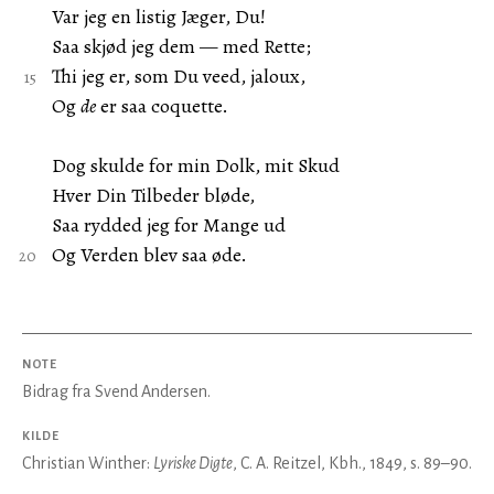
Var jeg en listig Jæger, Du!
Saa skjød jeg dem — med Rette;
Thi jeg er, som Du veed, jaloux,
Og
de
er saa coquette.
Dog skulde for min Dolk, mit Skud
Hver Din Tilbeder bløde,
Saa rydded jeg for Mange ud
Og Verden blev saa øde.
NOTE
Bidrag fra Svend Andersen.
KILDE
Christian Winther:
Lyriske Digte
, C. A. Reitzel, Kbh., 1849, s. 89–90.