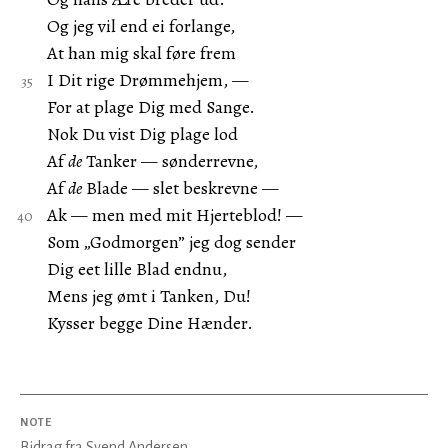
Og jeg vil end ei forlange,
At han mig skal føre frem
I Dit rige Drømmehjem, —
For at plage Dig med Sange.
Nok Du vist Dig plage lod
Af
de
Tanker — sønderrevne,
Af
de
Blade — slet beskrevne —
Ak — men med mit Hjerteblod! —
Som „Godmorgen” jeg dog sender
Dig eet lille Blad endnu,
Mens jeg ømt i Tanken, Du!
Kysser begge Dine Hænder.
NOTE
Bidrag fra Svend Andersen.