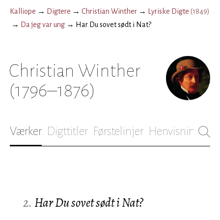
Kalliope
→
Digtere
→
Christian Winther
→
Lyriske Digte
(
1849
)
→
Da jeg var ung
→
Har Du sovet sødt i Nat?
Christian Winther
(1796–1876)
Værker
Digttitler
Førstelinjer
Henvisninger
B
2.
Har Du sovet sødt i Nat?