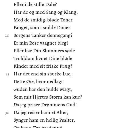
Eller i de stille Dale?
Har de og med Sang og Klang,
Med de smidig-bløde Toner
Fanget, som i snilde Doner
Sorgens Tanker dennegang?
Er min Rose vaagnet bleg?
Eller har Din Slummers søde
Trolddom livnet Dine bløde
Kinder med sit friske Præg?
Har det end sin stærke Lue,
Dette Øie, hvor nedlagt
Guden har den hulde Magt,
Som mit Hjertes Storm kan kue?
Da
jeg priser Drømmens Gud!
Da jeg reiser ham et Alter,
Synger ham en hellig Psalter,
Og hans Ære breder ud.