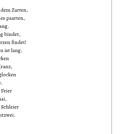
 dem Zarten,
es paarten,
lang.
g bindet,
rzen findet!
u ist lang.
cken
Kranz,
glocken
z.
 Feier
ai,
Schleier
ntzwei.