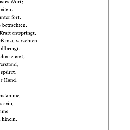
nstes Wort;
eiten,
nter fort.
ß betrachten,
raft entspringt,
ß man verachten,
ollbringt.
chen zieret,
erstand,
 spüret,
ner Hand.
enstamme,
s sein,
amme
 hinein.