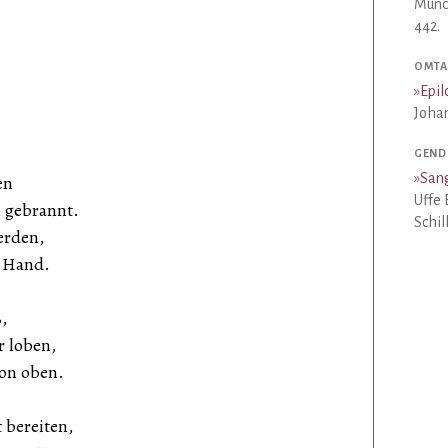
Münch
442.
OMTAL
»
Epil
Joha
GEND
»
San
en
Uffe 
m gebrannt.
Schil
erden,
r Hand.
,
r loben,
on oben.
 bereiten,