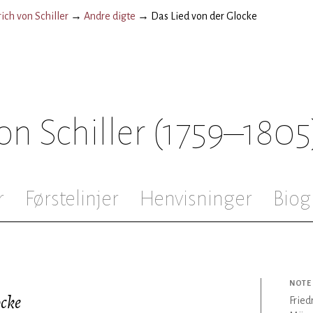
rich von Schiller
→
Andre digte
→
Das Lied von der Glocke
on Schiller
(1759–1805
r
Førstelinjer
Henvisninger
Biog
NOTE
ocke
Fried