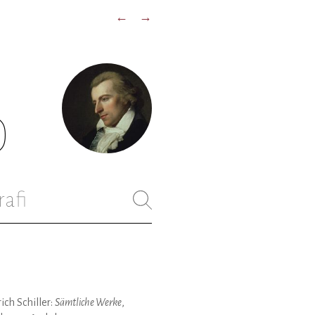
←
→
)
rafi
rich Schiller:
Sämtliche Werke
,