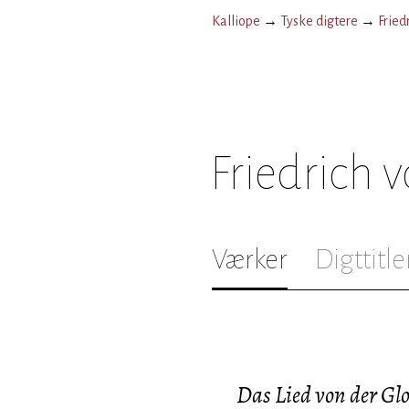
Kalliope
→
Tyske digtere
→
Fried
Friedrich v
Værker
Digttitle
Das Lied von der Gl