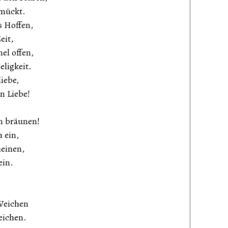
hmückt.
s Hoffen,
eit,
el offen,
eligkeit.
iebe,
n Liebe!
en bräunen!
 ein,
heinen,
ein.
Weichen
eichen.