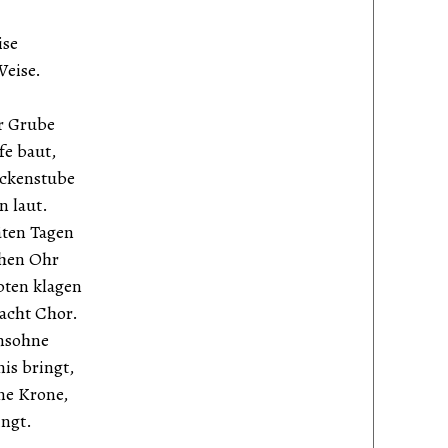
ise
Weise.
r Grube
fe baut,
ockenstube
n laut.
äten Tagen
chen Ohr
ten klagen
acht Chor.
nsohne
is bringt,
ne Krone,
ingt.