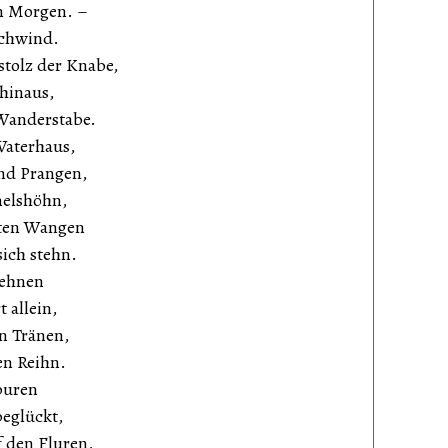
n Morgen. –
schwind.
tolz der Knabe,
 hinaus,
Wanderstabe.
Vaterhaus,
end Prangen,
melshöhn,
mten Wangen
sich stehn.
Sehnen
t allein,
n Tränen,
en Reihn.
Spuren
eglückt,
f den Fluren,