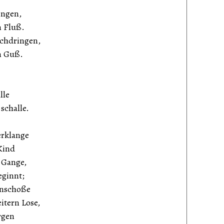
ingen,
m Fluß.
rchdringen,
n Guß.
lle
schalle.
erklange
Kind
 Gange,
eginnt;
enschoße
itern Lose,
rgen