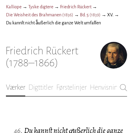
Kalliope
→
Tyske digtere
→
Friedrich Rückert
→
Die Weisheit des Brahmanen
(
1836
)
→
Bd. 5
(
1839
)
→
XV.
→
Du kannſt nicht aͤußerlich die ganze Welt umfaſſen
Friedrich Rückert
(1788–1866)
Værker
Digttitler
Førstelinjer
Henvisninger
B
46.
Du kannſt nicht aͤußerlich die ganze