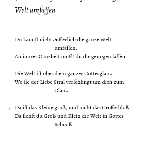
Welt umfaſſen
Du kannſt nicht aͤußerlich die ganze Welt
umfaſſen,
An innrer Ganzheit mußt du dir genuͤgen laſſen.
Die Welt iſt uͤberal ein ganzer Gottesglanz,
Wo ſie der Liebe Stral verſchlingt um dich zum
Glanz.
Da iſt das Kleine groß, und nicht das Große bloß,
Da ſiehſt du Groß und Klein die Welt in Gottes
Schooß.