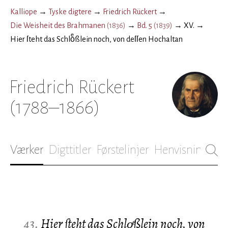
Kalliope
→
Tyske digtere
→
Friedrich Rückert
→
Die Weisheit des Brahmanen
(
1836
)
→
Bd. 5
(
1839
)
→
XV.
→
Hier ſteht das Schloͤßlein noch, von deſſen Hochaltan
Friedrich Rückert
(1788–1866)
Værker
Digttitler
Førstelinjer
Henvisninger
B
43.
Hier ſteht das Schloͤßlein noch, von