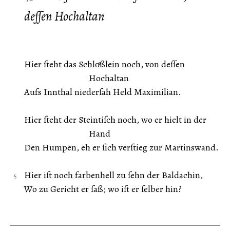
deſſen Hochaltan
Hier ſteht das Schloͤßlein noch, von deſſen
Hochaltan
Aufs Innthal niederſah Held Maximilian.
Hier ſteht der Steintiſch noch, wo er hielt in der
Hand
Den Humpen, eh er ſich verſtieg zur Martinswand.
Hier iſt noch farbenhell zu ſehn der Baldachin,
Wo zu Gericht er ſaß; wo iſt er ſelber hin?