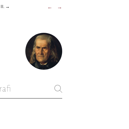
II.
→
←
→
rafi