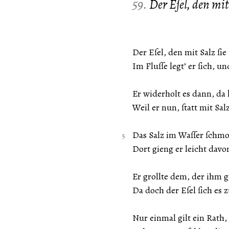
59.
Der Eſel, den mit
Der Eſel, den mit Salz ſie
Im Fluſſe legt’ er ſich, 
Er widerholt es dann, da
Weil er nun, ſtatt mit Sa
Das Salz im Waſſer ſchmol
Dort gieng er leicht davo
Er grollte dem, der ihm 
Da doch der Eſel ſich es 
Nur einmal gilt ein Rath, 