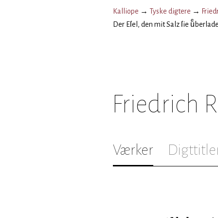
Kalliope
→
Tyske digtere
→
Fried
Der Eſel, den mit Salz ſie uͤberla
Friedrich 
Værker
Digttitle