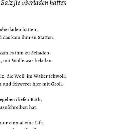
 Salz ſie uͤberladen hatten
 uͤberladen hatten,
und das kam ihm zu Statten.
 kam es ihm zu Schaden,
lz, mit Wolle war beladen.
z, die Woll’ im Waſſer ſchwoll;
n und ſchwerer hier mit Groll.
gegeben dieſen Rath,
zuzuſchreiben hat.
nur einmal eine Liſt;