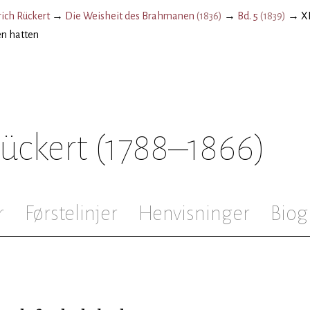
rich Rückert
→
Die Weisheit des Brahmanen
(
1836
)
→
Bd. 5
(
1839
)
→
XI
den hatten
Rückert
(1788–1866)
r
Førstelinjer
Henvisninger
Biog