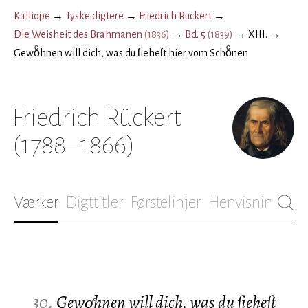
Kalliope
→
Tyske digtere
→
Friedrich Rückert
→
Die Weisheit des Brahmanen
(
1836
)
→
Bd. 5
(
1839
)
→
XIII.
→
Gewoͤhnen will dich, was du ſieheſt hier vom Schoͤnen
Friedrich Rückert
(1788–1866)
Værker
Digttitler
Førstelinjer
Henvisninger
B
30.
Gewoͤhnen will dich, was du ſieheſt