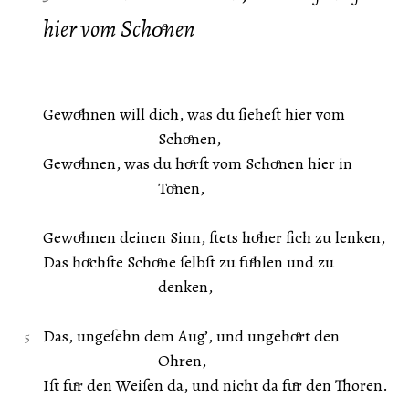
hier vom Schoͤnen
Gewoͤhnen will dich, was du ſieheſt hier vom
Schoͤnen,
Gewoͤhnen, was du hoͤrſt vom Schoͤnen hier in
Toͤnen,
Gewoͤhnen deinen Sinn, ſtets hoͤher ſich zu lenken,
Das hoͤchſte Schoͤne ſelbſt zu fuͤhlen und zu
denken,
Das, ungeſehn dem Aug’, und ungehoͤrt den
Ohren,
Iſt fuͤr den Weiſen da, und nicht da fuͤr den Thoren.