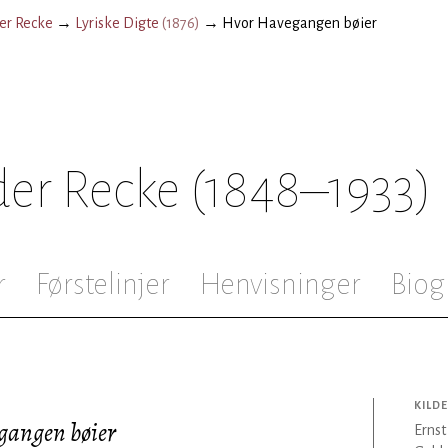
der Recke
→
Lyriske Digte
(
1876
)
→
Hvor Havegangen bøier
der Recke
(1848–1933)
r
Førstelinjer
Henvisninger
Biog
KILDE
gangen bøier
Ernst