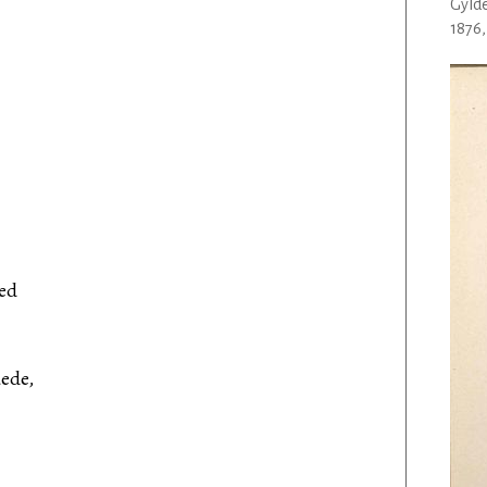
Gyld
1876,
led
aede,