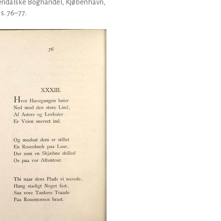
endalske Boghandel, Kjøbenhavn,
 s. 76–77.