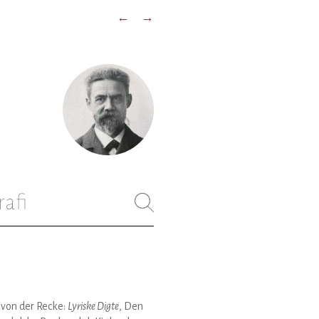
←
→
rafi
 von der Recke:
Lyriske Digte
, Den