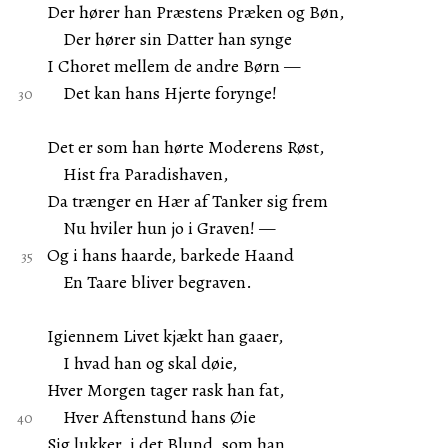
Der hører han Præstens Præken og Bøn,
Der hører sin Datter han synge
I Choret mellem de andre Børn —
Det kan hans Hjerte forynge!
Det er som han hørte Moderens Røst,
Hist fra Paradishaven,
Da trænger en Hær af Tanker sig frem
Nu hviler hun jo i Graven! —
Og i hans haarde, barkede Haand
En Taare bliver begraven.
Igiennem Livet kjækt han gaaer,
I hvad han og skal døie,
Hver Morgen tager rask han fat,
Hver Aftenstund hans Øie
Sig lukker, i det Blund, som han