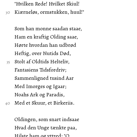
"Hvilken Rede! Hvilket Skiul!
Kiærneløs, ormstukken, huul!"
Som han monne saadan staae,
Ham en kraftig Olding saae,
Hørte hvordan han udbrød
Heftig, over Nutids Død,
Stolt af Oldtids Helteliv,
Fantasiens Tidsfordriv;
Sammenligned tusind Aar
Med Imorges og Igaar;
Noahs Ark og Paradis,
Med et Skuur, et Birkeriis.
Oldingen, som snart indsaae
Hvad den Unge tænkte paa,
Hilste ham og yttred: "O