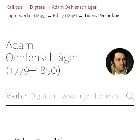
Kalliope
→
Digtere
→
Adam Oehlenschläger
→
Digterværker
(
1845
)
→
Bd. 17
(
1846
)
→
Tidens Perspektiv
Adam
Oehlenschläger
(1779–1850)
Værker
Digttitler
Førstelinjer
Henvisninger
B