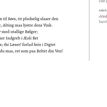
side 3
ANDR
»
Vin
til Søes, tit pludselig slaaer den
Samle
lting maa lystre dens Vink.
 med utallige Bølger;
r Indgreb i Æoli Ret
; thi Læser! forlad hvis i Digtet
 maa, ret som paa Beltet din Ven!