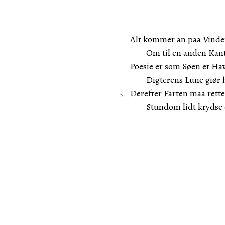
Alt kommer an paa Vinden 
Om til en anden Kant, A
Poesie er som Søen et Hav
Digterens Lune giør he
Derefter Farten maa rettes
Stundom lidt krydse du