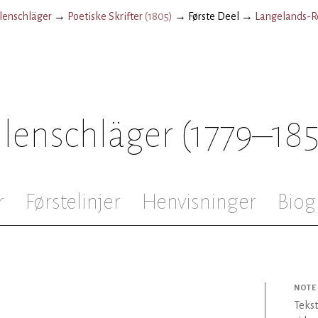
enschläger
→
Poetiske Skrifter
(
1805
)
→
Første Deel
→
Langelands-R
lenschläger
(1779–18
r
Førstelinjer
Henvisninger
Biog
NOTE
Tekst