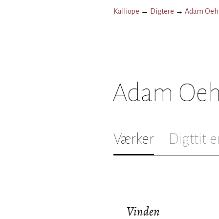
Kalliope
→
Digtere
→
Adam Oehl
Adam Oeh
Værker
Digttitle
Vinden