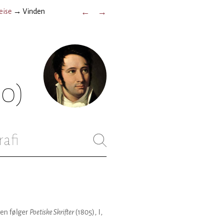
eise
→
Vinden
←
→
50)
rafi
en følger
Poetiske Skrifter
(1805), I,