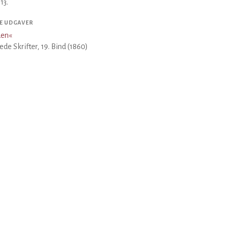
13.
E UDGAVER
den
«
de Skrifter, 19. Bind (1860)