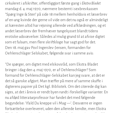
cirkuleret i afskrifter, offentliggjort første gang i
Ekstra Bladet
mandag d. 4. maj 1970, nærmere bestemt i sexbrevkassen
"Spørg Inge & Sten" på side 18 mellem henholdsvis et læserbrev
af en ung kvinde der gerne vil vide om det nu også er almindeligt
at kæresten altid har rejsning allerede ved afklædningen, og et
andet læserbrev der fremhæver tungekysset blandt tidens
erotiske udsvævelser. Således al mulig grund til at afvise digtet
som et falsum, men flere skriftkloge har sagt god for det.
Den 18. maj gav Povl Ingerslev-Jensen, formanden for
Oehlenschläger Selskabet, følgende svar i samme avis:
"De spørger, om digtet med elskovsråd, som Ekstra Bladet
bringer i dag den 4. maj 1970, er af Oehlenschläger? Som
formand for Oehlenschläger-Selskabet kan jeg svare, at det er
det så ganske afgjort. Man træffer på mere af samme skuffe i
digterens papirer på Det kgl. Bibliotek. Om det citerede dig kan
siges, at det i årevis er rendt byen rundt i forskellige varianter. En
nu afdød litteraturprofessor har fundet det med følgende
begyndelse: ’Ifald Du kneppe vil i Mag —’. Desværre er ingen
fortsættelse overleveret, uden den allerede kendte, men Ekstra