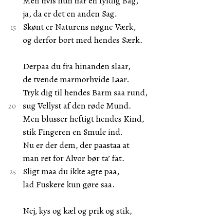
Men hvis hun har en fyldig Bag,
ja, da er det en anden Sag.
Skønt er Naturens nøgne Værk,
og derfor bort med hendes Særk.
Derpaa du fra hinanden slaar,
de tvende marmorhvide Laar.
Tryk dig til hendes Barm saa rund,
sug Vellyst af den røde Mund.
Men blusser heftigt hendes Kind,
stik Fingeren en Smule ind.
Nu er der dem, der paastaa at
man ret for Alvor bør ta’ fat.
Sligt maa du ikke agte paa,
lad Fuskere kun gøre saa.
Nej, kys og kæl og prik og stik,