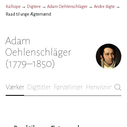
Kalliope
→
Digtere
→
Adam Oehlenschläger
→
Andre digte
→
Raad til unge Ægtemænd
Adam
Oehlenschläger
(1779–1850)
Værker
Digttitler
Førstelinjer
Henvisninger
B