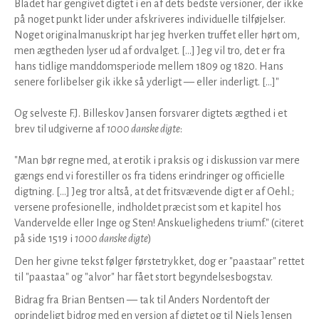
Bladet har gengivet digtet i en af dets bedste versioner, der ikke
på noget punkt lider under afskriveres individuelle tilføjelser.
Noget originalmanuskript har jeg hverken truffet eller hørt om,
men ægtheden lyser ud af ordvalget. [...] Jeg vil tro, det er fra
hans tidlige manddomsperiode mellem 1809 og 1820. Hans
senere forlibelser gik ikke så yderligt — eller inderligt. [...]"
Og selveste F.J. Billeskov Jansen forsvarer digtets ægthed i et
brev til udgiverne af
1000 danske digte
:
"Man bør regne med, at erotik i praksis og i diskussion var mere
gængs end vi forestiller os fra tidens erindringer og officielle
digtning. [...] Jeg tror altså, at det fritsvævende digt er af Oehl.;
versene profesionelle, indholdet præcist som et kapitel hos
Vandervelde eller Inge og Sten! Anskuelighedens triumf." (citeret
på side 1519 i
1000 danske digte
)
Den her givne tekst følger førstetrykket, dog er "paastaar" rettet
til "paastaa" og "alvor" har fået stort begyndelsesbogstav.
Bidrag fra Brian Bentsen — tak til Anders Nordentoft der
oprindeligt bidrog med en version af digtet og til Niels Jensen