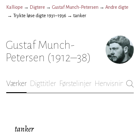
Kalliope
→
Digtere
→
Gustaf Munch-Petersen
→
Andre digte
→
Trykte løse digte 1931–1936
→
tanker
Gustaf Munch-
Petersen
(1912–38)
Værker
Digttitler
Førstelinjer
Henvisninger
B
tanker