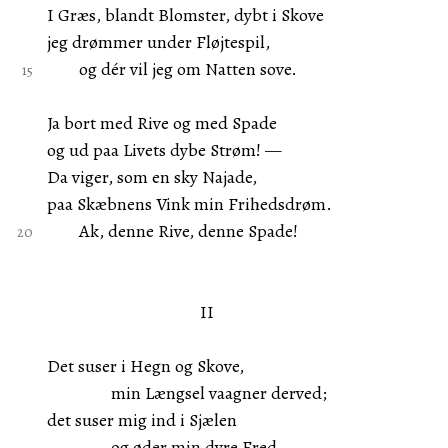
I Græs, blandt Blomster, dybt i Skove
jeg drømmer under Fløjtespil,
og dér vil jeg om Natten sove.
Ja bort med Rive og med Spade
og ud paa Livets dybe Strøm! —
Da viger, som en sky Najade,
paa Skæbnens Vink min Frihedsdrøm.
Ak, denne Rive, denne Spade!
II
Det suser i Hegn og Skove,
min Længsel vaagner derved;
det suser mig ind i Sjælen
og øder min dyre Fred.