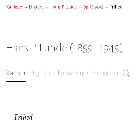
Kalliope
→
Digtere
→
Hans P. Lunde
→
Spil
(
1905
)
→
Frihed
Hans P. Lunde
(1859–1949)
Værker
Digttitler
Førstelinjer
Henvisninger
B
Frihed