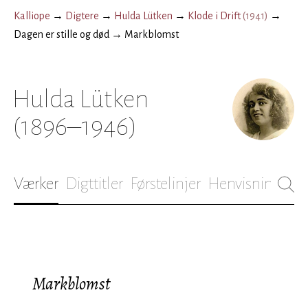
Kalliope
→
Digtere
→
Hulda Lütken
→
Klode i Drift
(
1941
)
→
Dagen er stille og død
→
Markblomst
Hulda Lütken
(1896–1946)
Værker
Digttitler
Førstelinjer
Henvisninger
B
Markblomst