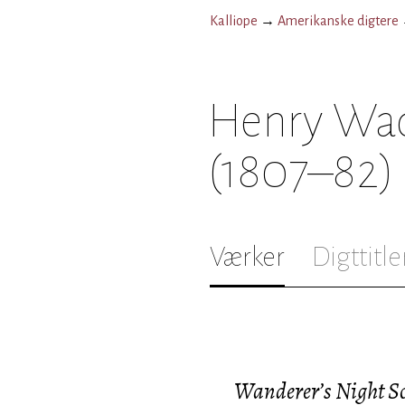
Kalliope
→
Amerikanske digtere
Henry Wad
(1807–82)
Værker
Digttitle
Wanderer’s Night S