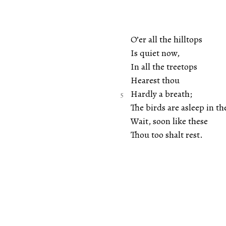
O’er all the hilltops
Is quiet now,
In all the treetops
Hearest thou
Hardly a breath;
The birds are asleep in the
Wait, soon like these
Thou too shalt rest.