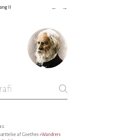
ong II
←
→
rafi
ÆG
sættelse af Goethes
»Wandrers