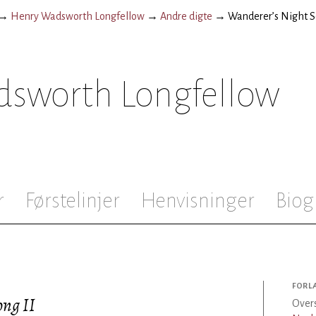
→
Henry Wadsworth Longfellow
→
Andre digte
→
Wanderer’s Night S
sworth Longfellow
r
Førstelinjer
Henvisninger
Biog
FORL
ong II
Over