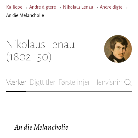
Kalliope
→
Andre digtere
→
Nikolaus Lenau
→
Andre digte
→
An die Melancholie
Nikolaus Lenau
(1802–50)
Værker
Digttitler
Førstelinjer
Henvisninger
B
An die Melancholie