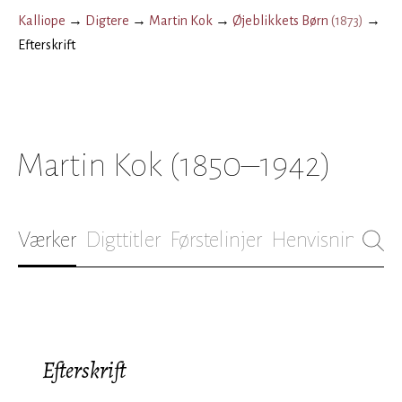
Kalliope
→
Digtere
→
Martin Kok
→
Øjeblikkets Børn
(
1873
)
→
Efterskrift
Martin Kok
(1850–1942)
Værker
Digttitler
Førstelinjer
Henvisninger
B
Efterskrift