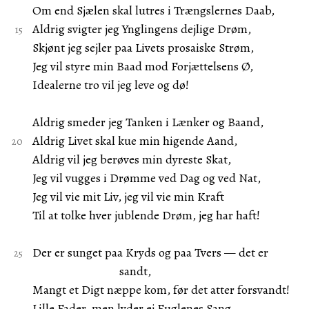
Om end Sjælen skal lutres i Trængslernes Daab,
Aldrig svigter jeg Ynglingens dejlige Drøm,
Skjønt jeg sejler paa Livets prosaiske Strøm,
Jeg vil styre min Baad mod Forjættelsens Ø,
Idealerne tro vil jeg leve og dø!
Aldrig smeder jeg Tanken i Lænker og Baand,
Aldrig Livet skal kue min higende Aand,
Aldrig vil jeg berøves min dyreste Skat,
Jeg vil vugges i Drømme ved Dag og ved Nat,
Jeg vil vie mit Liv, jeg vil vie min Kraft
Til at tolke hver jublende Drøm, jeg har haft!
Der er sunget paa Kryds og paa Tvers — det er
sandt,
Mangt et Digt næppe kom, før det atter forsvandt!
Lille Fader, men lyder ej Fuglenes Sang