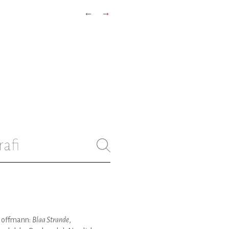
←
→
rafi
Hoffmann:
Blaa Strande
,