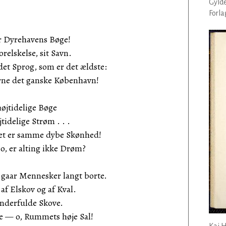
Gyld
Forlag
r Dyrehavens Bøge!
relskelse, sit Savn.
 det Sprog, som er det ældste:
rne det ganske København!
øjtidelige Bøge
tidelige Strøm . . .
et er samme dybe Skønhed!
, er alting ikke Drøm?
 gaar Mennesker langt borte.
 af Elskov og af Kval.
underfulde Skove.
e — o, Rummets høje Sal!