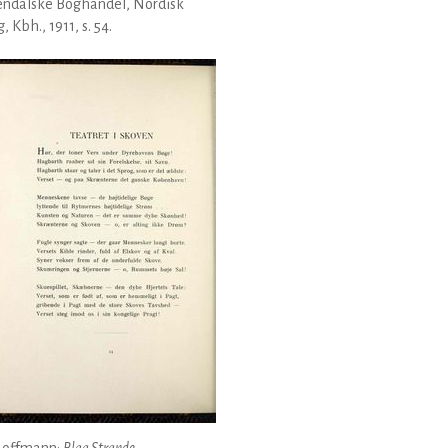
endalske Boghandel, Nordisk
, Kbh., 1911, s. 54.