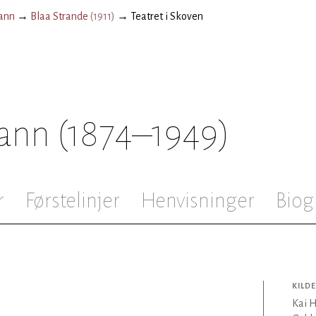
ann
→
Blaa Strande
(
1911
)
→
Teatret i Skoven
ann
(1874–1949)
r
Førstelinjer
Henvisninger
Biog
KILDE
Kai 