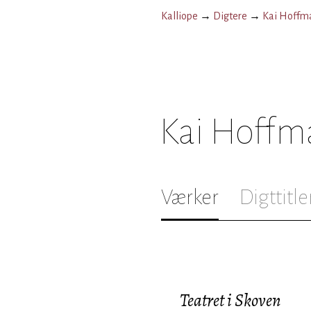
Kalliope
→
Digtere
→
Kai Hoffm
Kai Hoffm
Værker
Digttitle
Teatret i Skoven