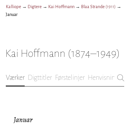
Kalliope
→
Digtere
→
Kai Hoffmann
→
Blaa Strande
(
1911
)
→
Januar
Kai Hoffmann
(1874–1949)
Værker
Digttitler
Førstelinjer
Henvisninger
B
Januar