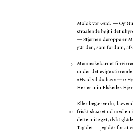
Molok var Gud. — Og Gud
straalende højt i det uhy
— Stjernen deroppe er M
gør den, som fordum, af
Menneskebarnet forvirre
under det evige stirrende
«Hvad vil du have — o H
Her er min Elskedes Hjer
Eller begærer du, bæven
friskt skaaret ud med en 
dette mit eget, dybt glød
Tag det — jeg dør for at v