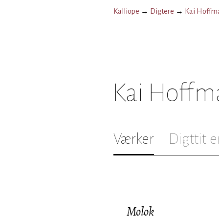
Kalliope
→
Digtere
→
Kai Hoffm
Kai Hoffm
Værker
Digttitle
Molok