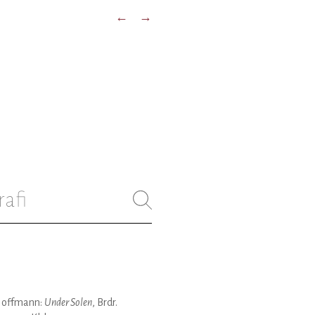
←
→
rafi
Hoffmann:
Under Solen
, Brdr.