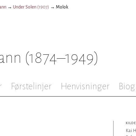
ann
→
Under Solen
(
1907
)
→
Molok
ann
(1874–1949)
r
Førstelinjer
Henvisninger
Biog
KILDE
Kai 