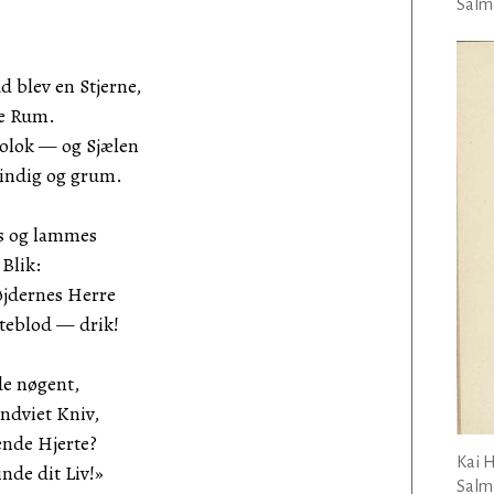
Salmo
 blev en Stjerne,
re Rum.
olok — og Sjælen
sindig og grum.
s og lammes
 Blik:
øjdernes Herre
teblod — drik!
de nøgent,
indviet Kniv,
ende Hjerte?
Kai 
inde dit Liv!»
Salmo