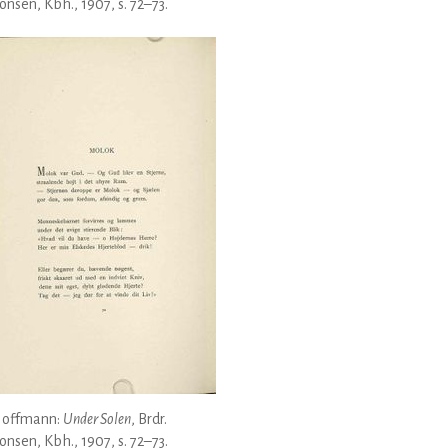
nsen, Kbh., 1907, s. 72–73.
Hoffmann:
Under Solen
, Brdr.
nsen, Kbh., 1907, s. 72–73.