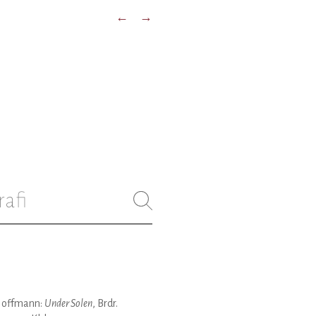
←
→
rafi
Hoffmann:
Under Solen
, Brdr.