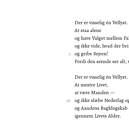
Der er visselig én Vellyst.
At staa alene
og have Valget mellem Fal
og ikke vide, hvad der br
og gribe Sejren!
Fordi den seende ser alt, 
Der er visselig én Vellyst.
At mestre Livet,
at være Manden —
og ikke slæbe Nederlag
og Aandens Bagklogska
igennem Livets Aldre.