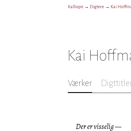
Kalliope
→
Digtere
→
Kai Hoffm
Kai Hoffm
Værker
Digttitle
Der er visselig —