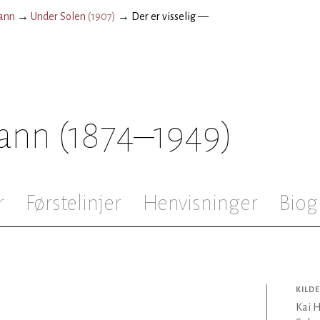
ann
→
Under Solen
(
1907
)
→
Der er visselig —
ann
(1874–1949)
r
Førstelinjer
Henvisninger
Biog
KILDE
Kai 