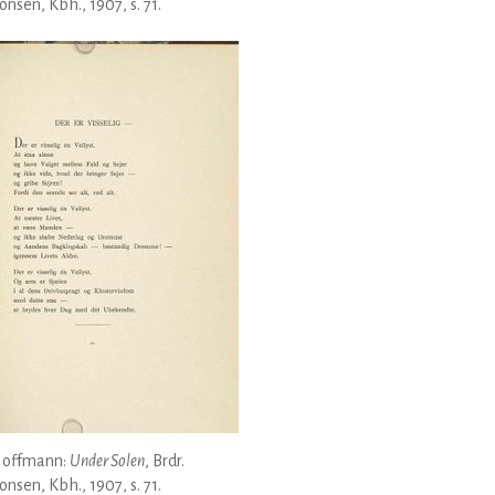
nsen, Kbh., 1907, s. 71.
Hoffmann:
Under Solen
, Brdr.
nsen, Kbh., 1907, s. 71.