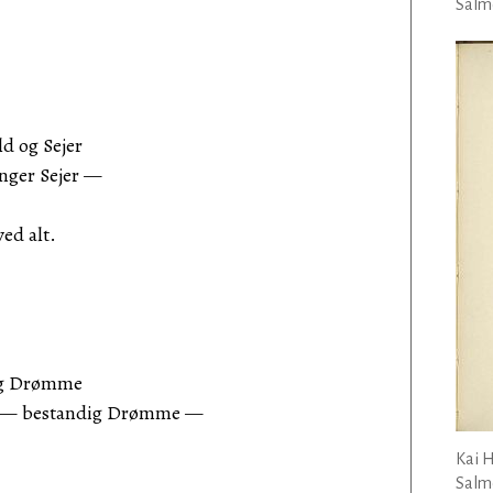
Salmo
d og Sejer
inger Sejer —
ved alt.
 og Drømme
b — bestandig Drømme —
Kai 
Salmo