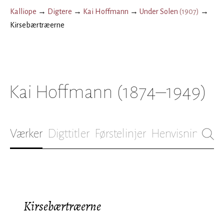
Kalliope
→
Digtere
→
Kai Hoffmann
→
Under Solen
(
1907
)
→
Kirsebærtræerne
Kai Hoffmann
(1874–1949)
Værker
Digttitler
Førstelinjer
Henvisninger
B
Kirsebærtræerne