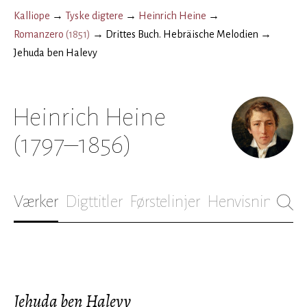
Kalliope
→
Tyske digtere
→
Heinrich Heine
→
Romanzero
(
1851
)
→
Drittes Buch. Hebräische Melodien
→
Jehuda ben Halevy
Heinrich Heine
(1797–1856)
Værker
Digttitler
Førstelinjer
Henvisninger
B
Jehuda ben Halevy