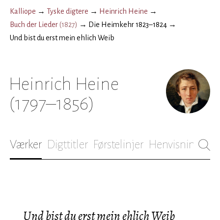
Kalliope
→
Tyske digtere
→
Heinrich Heine
→
Buch der Lieder
(
1827
)
→
Die Heimkehr 1823–1824
→
Und bist du erst mein ehlich Weib
Heinrich Heine
(1797–1856)
Værker
Digttitler
Førstelinjer
Henvisninger
B
Und bist du erst mein ehlich Weib