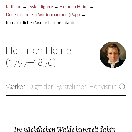
Kalliope
→
Tyske digtere
→
Heinrich Heine
→
Deutschland. Ein Wintermärchen
(
1844
)
→
Im nächtlichen Walde humpelt dahin
Heinrich Heine
(1797–1856)
Værker
Digttitler
Førstelinjer
Henvisninger
B
Im nächtlichen Walde humpelt dahin