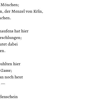
d Mönchen;
n, der Menzel von Köln,
nchen.
aufens hat hier
rschlungen;
utet dabei
en.
uhlten hier
 Gasse;
an noch heut
. —
denschein