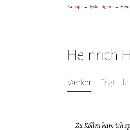
Kalliope
→
Tyske digtere
→
Hein
Heinrich 
Værker
Digttitle
Zu Köllen kam ich s