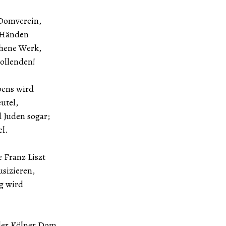
Domverein,
 Händen
chene Werk,
ollenden!
bens wird
utel,
d Juden sogar;
el.
 Franz Liszt
sizieren,
ig wird
 der Kölner Dom,