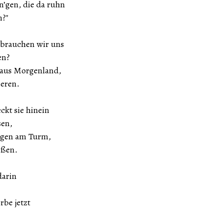
n’gen, die da ruhn
n?"
 brauchen wir uns
en?
 aus Morgenland,
ieren.
ckt sie hinein
sen,
ngen am Turm,
ißen.
darin
rbe jetzt