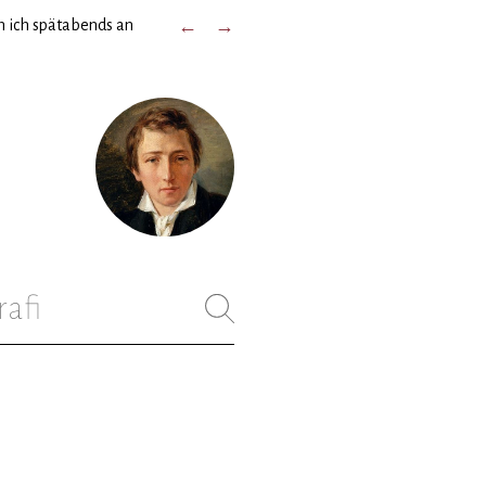
m ich spätabends an
←
→
rafi