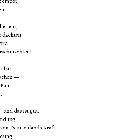
z empor,
en.
lle sein,
e dachten:
wird
erschmachten!
r hat
rochen —
 Bau
.
 und das ist gut.
endung
von Deutschlands Kraft
ndung.