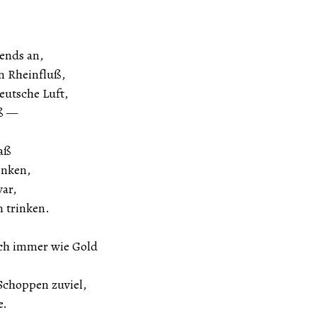
ends an,
n Rheinfluß,
eutsche Luft,
uß —
 aß
inken,
war,
 trinken.
ch immer wie Gold
Schoppen zuviel,
e.