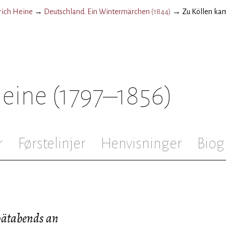
rich Heine
→
Deutschland. Ein Wintermärchen
(
1844
)
→
Zu Köllen ka
Heine
(1797–1856)
r
Førstelinjer
Henvisninger
Biog
pätabends an