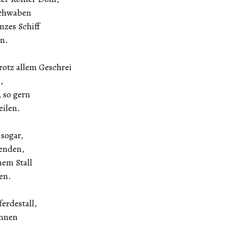
Schwaben
nzes Schiff
en.
trotz allem Geschrei
,
, so gern
ilen.
 sogar,
lenden,
nem Stall
en.
erdestall,
innen