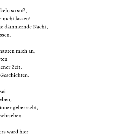
ckeln so süß,
nicht lassen!
 die dämmernde Nacht,
ssen.
hauten mich an,
hten
ener Zeit,
n Geschichten.
sei
eben,
nner geherrscht,
schrieben.
ers ward hier