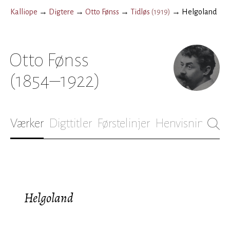
Kalliope
→
Digtere
→
Otto Fønss
→
Tidløs
(
1919
)
→
Helgoland
Otto Fønss
(1854–1922)
Værker
Digttitler
Førstelinjer
Henvisninger
B
Helgoland