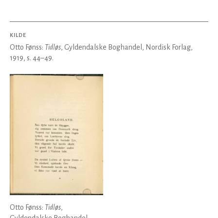
KILDE
Otto Fønss:
Tidløs
, Gyldendalske Boghandel, Nordisk Forlag,
1919, s. 44–49.
Otto Fønss:
Tidløs
,