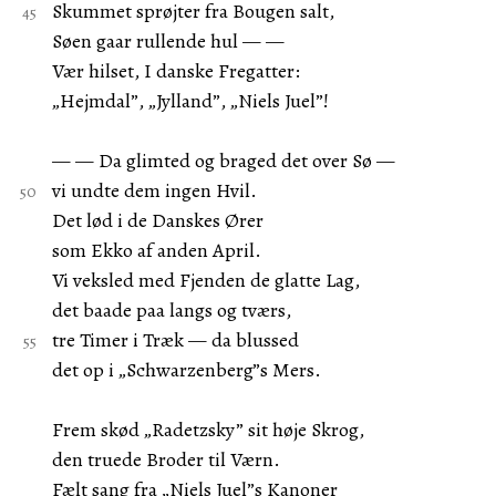
Skummet sprøjter fra Bougen salt,
Søen gaar rullende hul — —
Vær hilset, I danske Fregatter:
„Hejmdal”, „Jylland”, „Niels Juel”!
— — Da glimted og braged det over Sø —
vi undte dem ingen Hvil.
Det lød i de Danskes Ører
som Ekko af anden April.
Vi veksled med Fjenden de glatte Lag,
det baade paa langs og tværs,
tre Timer i Træk — da blussed
det op i „Schwarzenberg”s Mers.
Frem skød „Radetzsky” sit høje Skrog,
den truede Broder til Værn.
Fælt sang fra „Niels Juel”s Kanoner