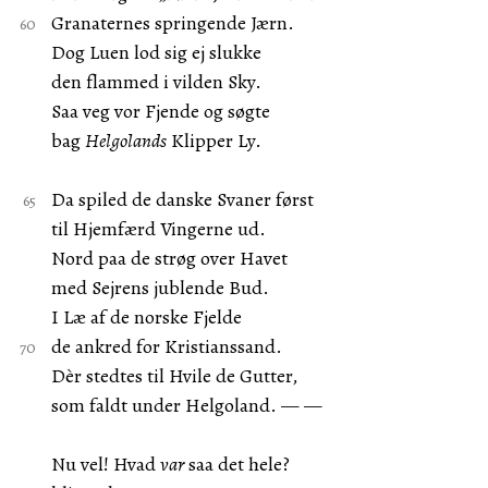
Granaternes springende Jærn.
Dog Luen lod sig ej slukke
den flammed i vilden Sky.
Saa veg vor Fjende og søgte
bag
Helgolands
Klipper Ly.
Da spiled de danske Svaner først
til Hjemfærd Vingerne ud.
Nord paa de strøg over Havet
med Sejrens jublende Bud.
I Læ af de norske Fjelde
de ankred for Kristianssand.
Dèr stedtes til Hvile de Gutter,
som faldt under Helgoland. — —
Nu vel! Hvad
var
saa det hele?