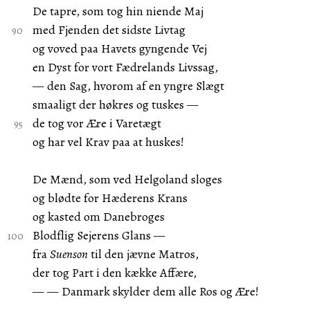
De tapre, som tog hin niende Maj
med Fjenden det sidste Livtag
og voved paa Havets gyngende Vej
en Dyst for vort Fædrelands Livssag,
— den Sag, hvorom af en yngre Slægt
smaaligt der høkres og tuskes —
de tog vor Ære i Varetægt
og har vel Krav paa at huskes!
De Mænd, som ved Helgoland sloges
og blødte for Hæderens Krans
og kasted om Danebroges
Blodflig Sejerens Glans —
fra
Suenson
til den jævne Matros,
der tog Part i den kække Affære,
— — Danmark skylder dem alle Ros og Ære!