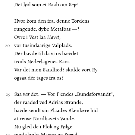
Det lød som et Raab om Sejr!
Hvor kom den fra, denne Tordens
rungende, dybe Metalbas —?
Ovre i Vest laa
Havet
,
vor tusindaarige Valplads.
Dèr havde til da vi os hævdet
trods Nederlagenes Kaos —
Var det mon Sandhed? skulde vort Ry
ogsaa dèr tages fra os?
Saa
var
det. — Vor Fjendes „Bundsforvandt”,
der raaded ved Adrias Strande,
havde sendt sin Flaades Blænkere hid
at rense Nordhavets Vande.
Nu gled de i Flok og Følge
med slanke Master og Spryd,