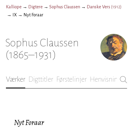
Kalliope
→
Digtere
→
Sophus Claussen
→
Danske Vers
(
1912
)
→
IX
→
Nyt Foraar
Sophus Claussen
(1865–1931)
Værker
Digttitler
Førstelinjer
Henvisninger
B
Nyt Foraar