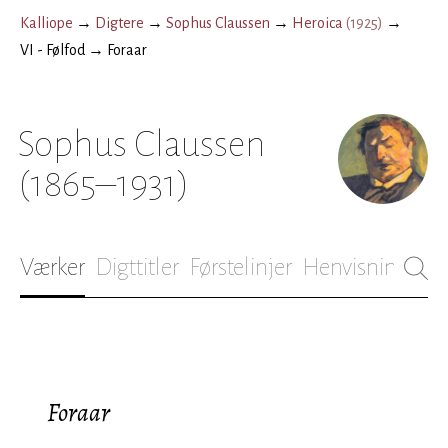
Kalliope
→
Digtere
→
Sophus Claussen
→
Heroica
(
1925
)
→
VI - Følfod
→
Foraar
Sophus Claussen
(1865–1931)
Værker
Digttitler
Førstelinjer
Henvisninger
B
Foraar