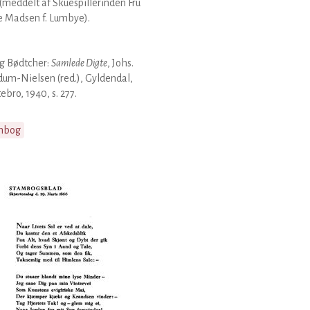
(meddelt af Skuespillerinden Fru
e Madsen f. Lumbye).
g Bødtcher:
Samlede Digte
, Johs.
um-Nielsen (red.), Gyldendal,
ebro, 1940, s. 277.
mbog