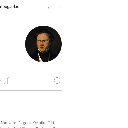
mbogsblad
←
→
rafi
 P. Nansens Dagens Krønike Okt.