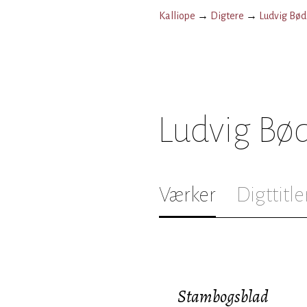
Kalliope
→
Digtere
→
Ludvig Bød
Ludvig Bø
Værker
Digttitle
Stambogsblad