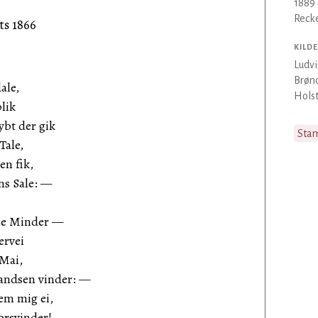
1889 
Reck
ts 1866
KILDE
Ludvi
Brønd
ale,
Holst
lik
ybt der gik
Sta
Tale,
n fik,
ns Sale: —
yse Minder —
ervei
 Mai,
andsen vinder: —
em mig ei,
orsvinder!