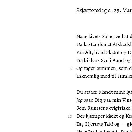
Skjærtorsdag d. 29. Mar
Naar Livets Sol er ved at d
Da kaster den et Afskedsb
Paa Alt, hvad Skjønt og D
Forbi dens Syn i Aand og 
Og tager Summen, som de
Taknemlig med til Himle
Du staaer blandt mine l
Jeg saae Dig paa min Vint
Som Kunstens evigfriske
Der kjæmper kjækt og Kr
Tag Hjertets Tak! og — gl
Naar Jorden for mit Syn f