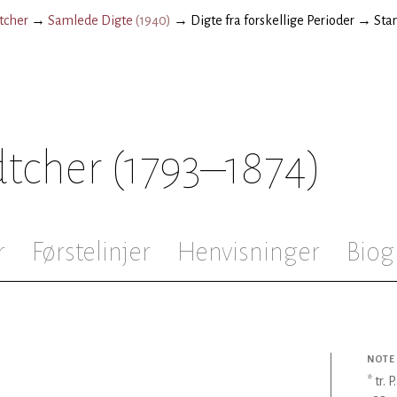
tcher
→
Samlede Digte
(
1940
)
→
Digte fra forskellige Perioder
→
Sta
dtcher
(1793–1874)
r
Førstelinjer
Henvisninger
Biog
NOTE
* tr.