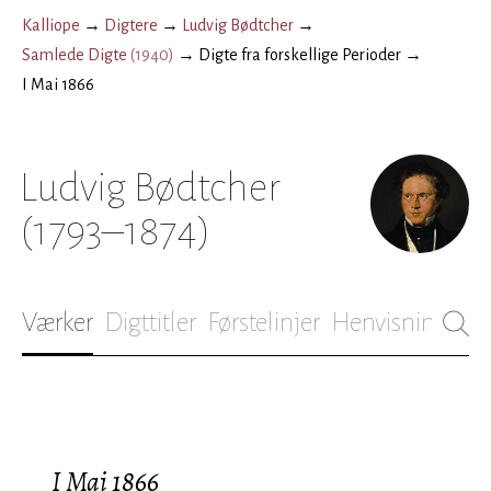
Kalliope
→
Digtere
→
Ludvig Bødtcher
→
Samlede Digte
(
1940
)
→
Digte fra forskellige Perioder
→
I Mai 1866
Ludvig Bødtcher
(1793–1874)
Værker
Digttitler
Førstelinjer
Henvisninger
B
I Mai 1866