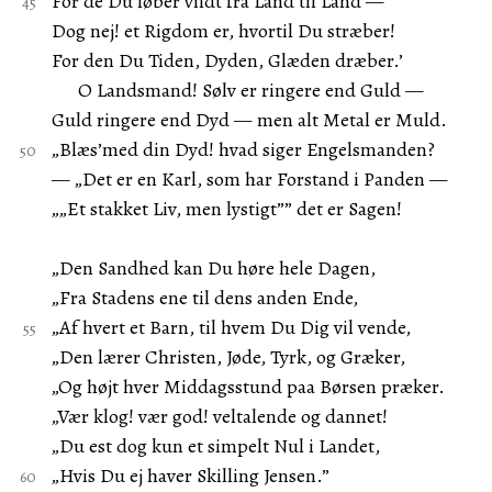
For de Du løber vildt fra Land til Land —
Dog nej! et Rigdom er, hvortil Du stræber!
For den Du Tiden, Dyden, Glæden dræber.’
O Landsmand! Sølv er ringere end Guld —
Guld ringere end Dyd — men alt Metal er Muld.
„Blæs’med din Dyd! hvad siger Engelsmanden?
— „Det er en Karl, som har Forstand i Panden —
„„Et stakket Liv, men lystigt”” det er Sagen!
„Den Sandhed kan Du høre hele Dagen,
„Fra Stadens ene til dens anden Ende,
„Af hvert et Barn, til hvem Du Dig vil vende,
„Den lærer Christen, Jøde, Tyrk, og Græker,
„Og højt hver Middagsstund paa Børsen præker.
„Vær klog! vær god! veltalende og dannet!
„Du est dog kun et simpelt Nul i Landet,
„Hvis Du ej haver Skilling Jensen.”