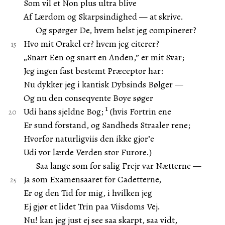
Som vil et Non plus ultra blive
Af Lærdom og Skarpsindighed — at skrive.
Og spørger De, hvem helst jeg compinerer?
Hvo mit Orakel er? hvem jeg citerer?
„Snart Een og snart en Anden,” er mit Svar;
Jeg ingen fast bestemt Præceptor har:
Nu dykker jeg i kantisk Dybsinds Bølger —
Og nu den conseqvente Boye søger
1
Udi hans sjeldne Bog;
(hvis Fortrin ene
Er sund forstand, og Sandheds Straaler rene;
Hvorfor naturligviis den ikke gjor’e
Udi vor lærde Verden stor Furore.)
Saa lange som for salig Frejr var Nætterne —
Ja som Examensaaret for Cadetterne,
Er og den Tid for mig, i hvilken jeg
Ej gjør et lidet Trin paa Viisdoms Vej.
Nu! kan jeg just ej see saa skarpt, saa vidt,