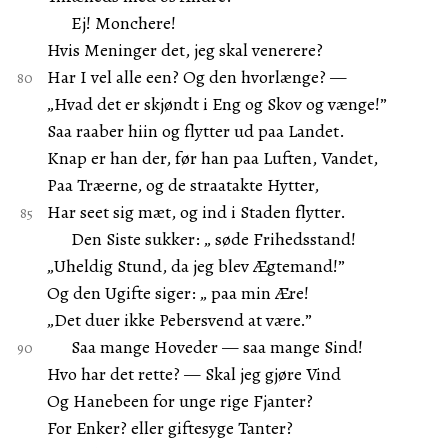
Ej! Monchere!
Hvis Meninger det, jeg skal venerere?
Har I vel alle een? Og den hvorlænge? —
„Hvad det er skjøndt i Eng og Skov og vænge!”
Saa raaber hiin og flytter ud paa Landet.
Knap er han der, før han paa Luften, Vandet,
Paa Træerne, og de straatakte Hytter,
Har seet sig mæt, og ind i Staden flytter.
Den Siste sukker: „ søde Frihedsstand!
„Uheldig Stund, da jeg blev Ægtemand!”
Og den Ugifte siger: „ paa min Ære!
„Det duer ikke Pebersvend at være.”
Saa mange Hoveder — saa mange Sind!
Hvo har det rette? — Skal jeg gjøre Vind
Og Hanebeen for unge rige Fjanter?
For Enker? eller giftesyge Tanter?