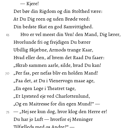
— Kjere!
Det bør din Rigdom og din Stolthed være:
At Du Dig reen og uden Brøde veed:
Din bedste Skat en god Samvittighed.
Hvo er vel meest din Ven! den Mand, Dig lærer,
Hvorlunde fri og frejdigen Du bærer
Ubillig Skjæbne, Armods trange Kaar,
Hvad eller den, af hvem det Raad Du faaer:
„Skrab sammen aarle, silde, hvad Du kan!
„Per fas, per nefas bliv en holden Mand!
„Paa det, at Du i Vienervogn maae age,
„En egen Loge i Theatret tage,
„Et Lyststed eje ved Charlottenlund,
„Og en Maitresse for din egen Mund!” —
— „Nej see kun dog, hvor klog den Herre er!
Du har jo Luft — hvorfor ej Meninger
Tilfælleds med os Andre?” —