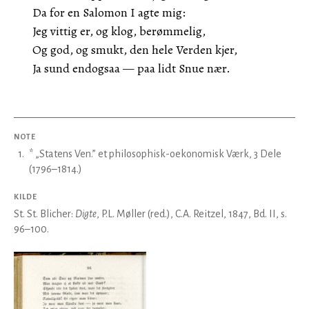
Da for en Salomon I agte mig:
Jeg vittig er, og klog, berømmelig,
Og god, og smukt, den hele Verden kjer,
Ja sund endogsaa — paa lidt Snue nær.
NOTE
1
.
* „Statens Ven.” et philosophisk-oekonomisk Værk, 3 Dele
(1796–1814.)
KILDE
St. St. Blicher:
Digte
, P.L. Møller (red.), C.A. Reitzel, 1847, Bd. II, s.
96–100.