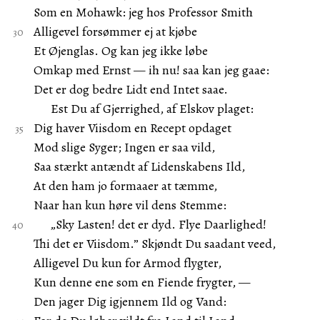
Som en Mohawk: jeg hos Professor Smith
Alligevel forsømmer ej at kjøbe
Et Øjenglas. Og kan jeg ikke løbe
Omkap med Ernst — ih nu! saa kan jeg gaae:
Det er dog bedre Lidt end Intet saae.
Est Du af Gjerrighed, af Elskov plaget:
Dig haver Viisdom en Recept opdaget
Mod slige Syger; Ingen er saa vild,
Saa stærkt antændt af Lidenskabens Ild,
At den ham jo formaaer at tæmme,
Naar han kun høre vil dens Stemme:
„Sky Lasten! det er dyd. Flye Daarlighed!
Thi det er Viisdom.” Skjøndt Du saadant veed,
Alligevel Du kun for Armod flygter,
Kun denne ene som en Fiende frygter, —
Den jager Dig igjennem Ild og Vand: