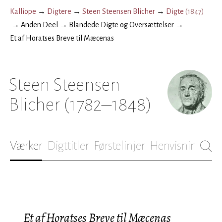
Kalliope
→
Digtere
→
Steen Steensen Blicher
→
Digte
(
1847
)
→
Anden Deel
→
Blandede Digte og Oversættelser
→
Et af Horatses Breve til Mæcenas
Steen Steensen
Blicher
(1782–1848)
Værker
Digttitler
Førstelinjer
Henvisninger
B
Et af Horatses Breve til Mæcenas