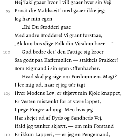
Nej Tak! gaaer hvor I vil! gaaer hver sin Vej!
Prosit die Mahlsseit! med gaaer ikke jeg;
Jeg har min egen —
„Ih! Du Stodder! gaae
Med andre Stoddere! Vi grant forstaae,
„Ak kun hos slige Folk din Viisdom boer —”
Gud bedre det! den Fattige sig kroer
Saa godt paa Kaffemøllen — stakkels Prakker!
Som Rigmand i sin egen Offenbacher.
Hvad skal jeg sige om Fordommens Magt?
I lee mig ud, naar ej jeg ta’r iagt
Hver Modens Lov: er skjævt min Kjole knappet,
Er Vesten mistænkt for at være lappet,
I pege Fingre ad mig. Men hvis jeg
Har skejet ud af Dyds og Sandheds Vej,
Ifald jeg tænker skjævt, — om min Forstand
Er ikkun Lapperi, — er jeg en Pengemand,