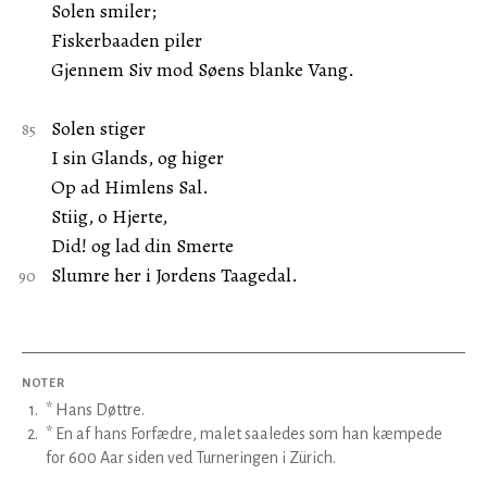
Solen smiler;
Fiskerbaaden piler
Gjennem Siv mod Søens blanke Vang.
Solen stiger
I sin Glands, og higer
Op ad Himlens Sal.
Stiig, o Hjerte,
Did! og lad din Smerte
Slumre her i Jordens Taagedal.
NOTER
1
.
* Hans Døttre.
2
.
* En af hans Forfædre, malet saaledes som han kæmpede
for 600 Aar siden ved Turneringen i Zürich.