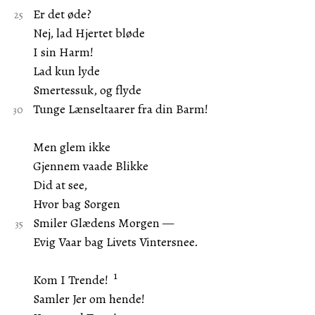
Er det øde?
Nej, lad Hjertet bløde
I sin Harm!
Lad kun lyde
Smertessuk, og flyde
Tunge Lænseltaarer fra din Barm!
Men glem ikke
Gjennem vaade Blikke
Did at see,
Hvor bag Sorgen
Smiler Glædens Morgen —
Evig Vaar bag Livets Vintersnee.
1
Kom I Trende!
Samler Jer om hende!