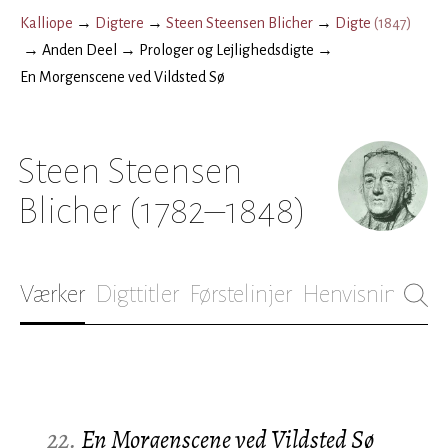
Kalliope
→
Digtere
→
Steen Steensen Blicher
→
Digte
(
1847
)
→
Anden Deel
→
Prologer og Lejlighedsdigte
→
En Morgenscene ved Vildsted Sø
Steen Steensen
Blicher
(1782–1848)
Værker
Digttitler
Førstelinjer
Henvisninger
B
22.
En Morgenscene ved Vildsted Sø