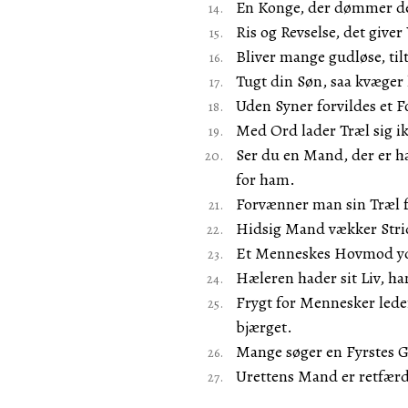
En Konge, der dømmer de 
Ris og Revselse, det giv
Bliver mange gudløse, til
Tugt din Søn, saa kvæger 
Uden Syner forvildes et F
Med Ord lader Træl sig ik
Ser du en Mand, der er ha
for ham.
Forvænner man sin Træl fr
Hidsig Mand vækker Stri
Et Menneskes Hovmod yd
Hæleren hader sit Liv, h
Frygt for Mennesker lede
bjærget.
Mange søger en Fyrstes 
Urettens Mand er retfærd