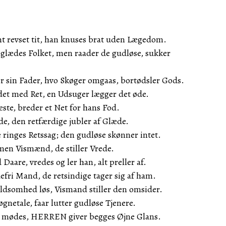
nt revset tit, han knuses brat uden Lægedom.
 glædes Folket, men raader de gudløse, sukker
r sin Fader, hvo Skøger omgaas, bortødsler Gods.
et med Ret, en Udsuger lægger det øde.
ste, breder et Net for hans Fod.
de, den retfærdige jubler af Glæde.
 ringes Retssag; den gudløse skønner intet.
men Vismænd, de stiller Vrede.
aare, vredes og ler han, alt preller af.
efri Mand, de retsindige tager sig af ham.
oldsomhed løs, Vismand stiller den omsider.
Løgnetale, faar lutter gudløse Tjenere.
 mødes, HERREN giver begges Øjne Glans.