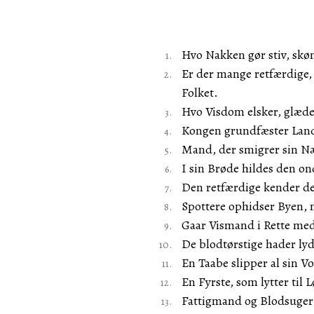
Hvo Nakken gør stiv, skø
Er der mange retfærdige,
Folket.
Hvo Visdom elsker, glæde
Kongen grundfæster Land
Mand, der smigrer sin Næ
I sin Brøde hildes den on
Den retfærdige kender de
Spottere ophidser Byen, 
Gaar Vismand i Rette med D
De blodtørstige hader lyd
En Taabe slipper al sin V
En Fyrste, som lytter til 
Fattigmand og Blodsuger