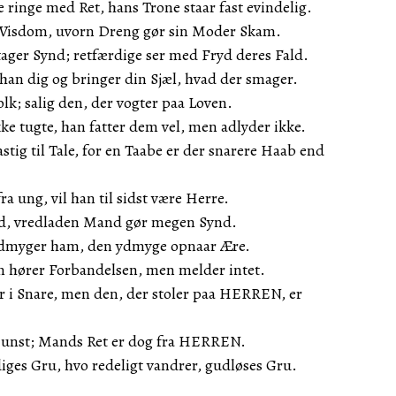
ringe med Ret, hans Trone staar fast evindelig.
er Visdom, uvorn Dreng gør sin Moder Skam.
tager Synd; retfærdige ser med Fryd deres Fald.
han dig og bringer din Sjæl, hvad der smager.
olk; salig den, der vogter paa Loven.
ke tugte, han fatter dem vel, men adlyder ikke.
stig til Tale, for en Taabe er der snarere Haab end
a ung, vil han til sidst være Herre.
d, vredladen Mand gør megen Synd.
myger ham, den ydmyge opnaar Ære.
an hører Forbandelsen, men melder intet.
r i Snare, men den, der stoler paa HERREN, er
Gunst; Mands Ret er dog fra HERREN.
iges Gru, hvo redeligt vandrer, gudløses Gru.