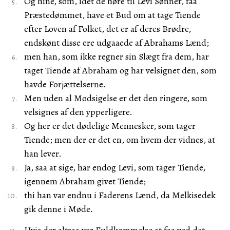
Og hine, som, idet de høre til Levi Sønner, faa
Præstedømmet, have et Bud om at tage Tiende
efter Loven af Folket, det er af deres Brødre,
endskønt disse ere udgaaede af Abrahams Lænd;
men han, som ikke regner sin Slægt fra dem, har
taget Tiende af Abraham og har velsignet den, som
havde Forjættelserne.
Men uden al Modsigelse er det den ringere, som
velsignes af den ypperligere.
Og her er det dødelige Mennesker, som tager
Tiende; men der er det en, om hvem der vidnes, at
han lever.
Ja, saa at sige, har endog Levi, som tager Tiende,
igennem Abraham givet Tiende;
thi han var endnu i Faderens Lænd, da Melkisedek
gik denne i Møde.