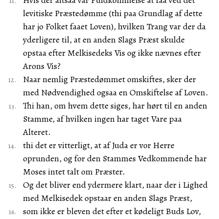
Hvis der altsaa var Fuldkommelse at faa ved det
levitiske Præstedømme (thi paa Grundlag af dette
har jo Folket faaet Loven), hvilken Trang var der da
yderligere til, at en anden Slags Præst skulde
opstaa efter Melkisedeks Vis og ikke nævnes efter
Arons Vis?
Naar nemlig Præstedømmet omskiftes, sker der
med Nødvendighed ogsaa en Omskiftelse af Loven.
Thi han, om hvem dette siges, har hørt til en anden
Stamme, af hvilken ingen har taget Vare paa
Alteret.
thi det er vitterligt, at af Juda er vor Herre
oprunden, og for den Stammes Vedkommende har
Moses intet talt om Præster.
Og det bliver end ydermere klart, naar der i Lighed
med Melkisedek opstaar en anden Slags Præst,
som ikke er bleven det efter et kødeligt Buds Lov,