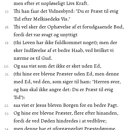
men efter et uopløseligt Livs Kraft.
Thi han faar det Vidnesbyrd: "Du er Præst til evig
Tid efter Melkisedeks Vis."
Thi vel sker der Ophævelse af et forudgaaende Bud,
fordi det var svagt og unyttigt
(thi Loven har ikke fuldkommet noget); men der
sker Indførelse af et bedre Haab, ved hvilket vi
nærme os til Gud.
Og saa vist som det ikke er sket uden Ed,
(thi hine ere blevne Præster uden Ed, men denne
med Ed, ved den, som siger til ham: "Herren svor,
og han skal ikke angre det: Du er Præst til evig
Tid"):
saa vist er Jesus bleven Borgen for en bedre Pagt.
Og hine ere blevne Præster, flere efter hinanden,
fordi de ved Døden hindredes i at vedblive;
men denne har et uforgængeligt Præstedømme,