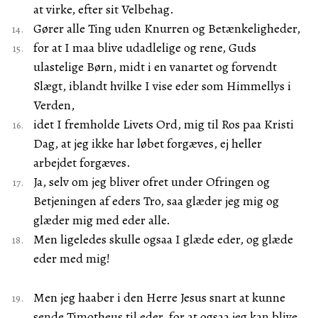
at virke, efter sit Velbehag.
Gører alle Ting uden Knurren og Betænkeligheder,
for at I maa blive udadlelige og rene, Guds
ulastelige Børn, midt i en vanartet og forvendt
Slægt, iblandt hvilke I vise eder som Himmellys i
Verden,
idet I fremholde Livets Ord, mig til Ros paa Kristi
Dag, at jeg ikke har løbet forgæves, ej heller
arbejdet forgæves.
Ja, selv om jeg bliver ofret under Ofringen og
Betjeningen af eders Tro, saa glæder jeg mig og
glæder mig med eder alle.
Men ligeledes skulle ogsaa I glæde eder, og glæde
eder med mig!
Men jeg haaber i den Herre Jesus snart at kunne
sende Timotheus til eder, for at ogsaa jeg kan blive