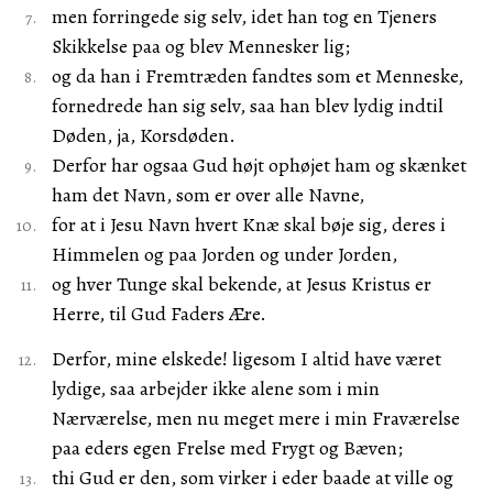
men forringede sig selv, idet han tog en Tjeners
Skikkelse paa og blev Mennesker lig;
og da han i Fremtræden fandtes som et Menneske,
fornedrede han sig selv, saa han blev lydig indtil
Døden, ja, Korsdøden.
Derfor har ogsaa Gud højt ophøjet ham og skænket
ham det Navn, som er over alle Navne,
for at i Jesu Navn hvert Knæ skal bøje sig, deres i
Himmelen og paa Jorden og under Jorden,
og hver Tunge skal bekende, at Jesus Kristus er
Herre, til Gud Faders Ære.
Derfor, mine elskede! ligesom I altid have været
lydige, saa arbejder ikke alene som i min
Nærværelse, men nu meget mere i min Fraværelse
paa eders egen Frelse med Frygt og Bæven;
thi Gud er den, som virker i eder baade at ville og